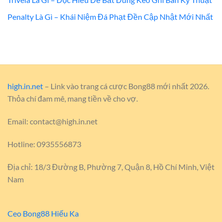
Penalty Là Gì – Khái Niệm Đá Phạt Đền Cập Nhật Mới Nhất
high.in.net
– Link vào trang cá cược Bong88 mới nhất 2026.
Thỏa chí đam mê, mang tiền về cho vợ.
Email:
contact@high.in.net
Hotline: 0935556873
Địa chỉ: 18/3 Đường B, Phường 7, Quận 8, Hồ Chí Minh, Việt
Nam
Ceo Bong88 Hiếu Ka