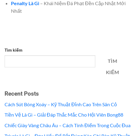
Penalty Là Gì
– Khái Niệm Đá Phạt Đền Cập Nhật Mới
Nhất
Tìm kiếm
TÌM
KIẾM
Recent Posts
Cách Sút Bóng Xoáy – Kỹ Thuật Đỉnh Cao Trên Sân Cỏ
Tiền Vệ Là Gì – Giải Đáp Thắc Mắc Cho Hội Viên Bong88
Chiếc Giày Vàng Châu Âu – Cách Tính Điểm Trong Cuộc Đua
Trivela Là Gì – Đọc Hiểu Để Bắt Đúng Kèo Ghi Bàn Kỹ Thuật